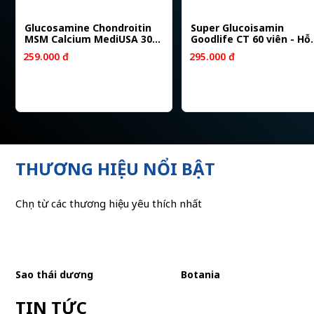
Glucosamine Chondroitin
Super Glucoisamin
MSM Calcium MediUSA 30
Goodlife CT 60 viên - Hỗ
viên - Hỗ trợ giảm thoái
trợ giảm đau xương kh
259.000 đ
295.000 đ
hóa khớp
THƯƠNG HIỆU NỔI BẬT
Chọn từ các thương hiệu yêu thích nhất
Sao thái dương
Botania
TIN TỨC