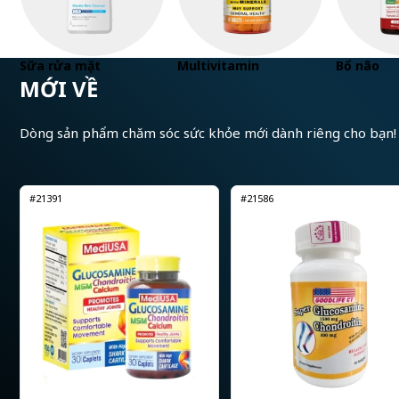
Sữa rửa mặt
Multivitamin
Bổ não
MỚI VỀ
Dòng sản phẩm chăm sóc sức khỏe mới dành riêng cho bạn!
#21391
#21586