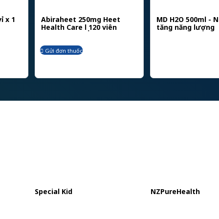
ỉ x 1
Abiraheet 250mg Heet
MD H2O 500ml - 
Health Care lọ 120 viên
tăng năng lượng
Gửi đơn thuốc
Special Kid
NZPureHealth