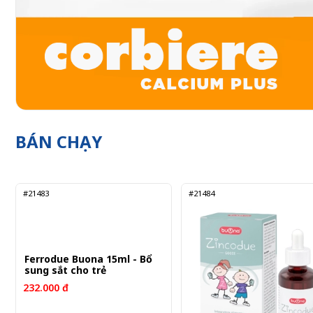
BÁN CHẠY
#21483
#21484
Ferrodue Buona 15ml - Bổ
sung sắt cho trẻ
232.000 đ