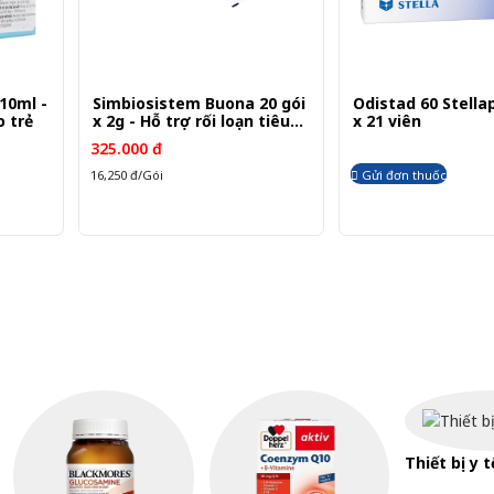
10ml -
Simbiosistem Buona 20 gói
Odistad 60 Stella
o trẻ
x 2g - Hỗ trợ rối loạn tiêu
x 21 viên
hóa
325.000 đ
16,250 đ/Gói
Gửi đơn thuốc
Thiết bị y t