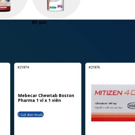
Bổ gan
#21874
#21876
Mebecar Chewtab Boston
Pharma 1 vỉ x 1 viên
Gửi đơn thuốc