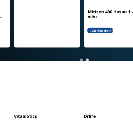
Mitizen 400 Hasan 1 v
viên
ớp
Gửi đơn thuốc
Vitabiotics
Drlife