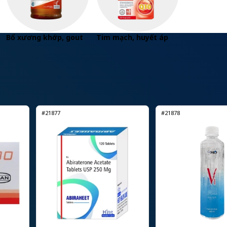
Bổ xương khớp, gout
Tim mạch, huyết áp
#21877
#21878