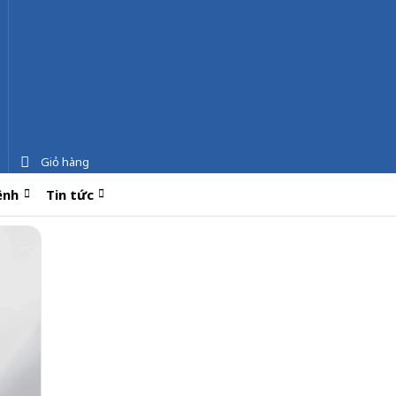
Giỏ hàng
ệnh
Tin tức