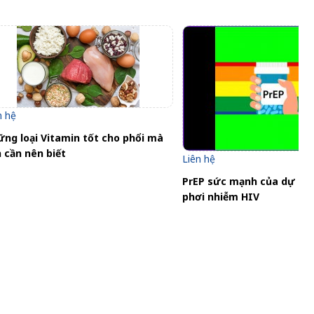
n hệ
ng loại Vitamin tốt cho phổi mà
 cần nên biết
Liên hệ
PrEP sức mạnh của dự ph
phơi nhiễm HIV