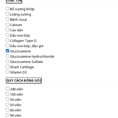
LOẠI TIN
Bổ xương khớp
Loãng xương
Bệnh Gout
Calcium
Cao dán
Dầu xoa bóp
Collagen Type II
Dầu xoa bóp, dầu gió
Glucosamine
Glucosamine Hydrochloride
Glucosamine Sulfate
Shark Cartilage
Vitamin D3
QUY CÁCH ĐÓNG GÓI
240 viên
100 viên
30 viên
50 viên
60 viên
90 viên