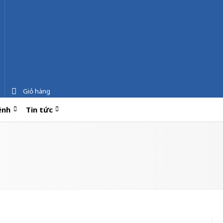
Giỏ hàng
ệnh
Tin tức