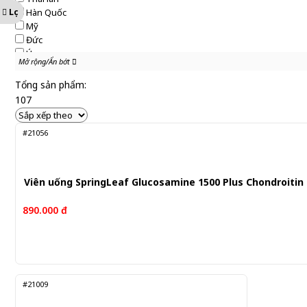
Lọc
Hàn Quốc
Mỹ
Đức
Úc
Mở rộng/Ẩn bớt
Mở rộng/Ẩn bớt
Nhật Bản
New Zealand
Tổng sản phẩm:
107
#21056
Viên uống SpringLeaf Glucosamine 1500 Plus Chondroitin 
890.000 đ
#21009