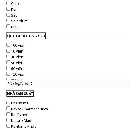
Canxi
Kẽm
Sắt
Selenium
Magie
QUY CÁCH ĐÓNG GÓI
100 viên
10 viên
30 viên
50 viên
60 viên
120 viên
300 viên
Mở rộng/Ẩn bớt
Mở rộng/Ẩn bớt
250 viên
28 viên
NHÀ SẢN XUẤT
10ml
Pharmatis
120ml
Baxco Pharmaceutical
20 viên
Bio Island
20 gói
Nature Made
15 viên
Puritan's Pride
40 gói