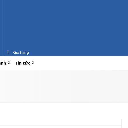
Giỏ hàng
ệnh
Tin tức