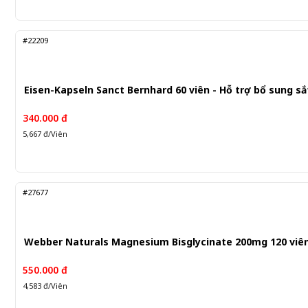
#22209
Eisen-Kapseln Sanct Bernhard 60 viên - Hỗ trợ bổ sung sắ
340.000 đ
5,667 đ/Viên
#27677
Webber Naturals Magnesium Bisglycinate 200mg 120 viên
550.000 đ
4,583 đ/Viên