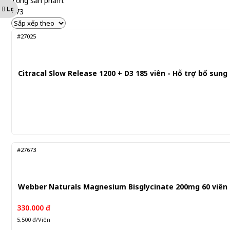
Tổng sản phẩm:
Lọc
373
#27025
Citracal Slow Release 1200 + D3 185 viên - Hỗ trợ bổ sung
#27673
Webber Naturals Magnesium Bisglycinate 200mg 60 viên 
330.000 đ
5,500 đ/Viên