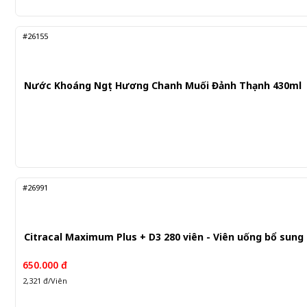
#26155
Nước Khoáng Ngọt Hương Chanh Muối Đảnh Thạnh 430ml
#26991
Citracal Maximum Plus + D3 280 viên - Viên uống bổ sung
650.000 đ
2,321 đ/Viên