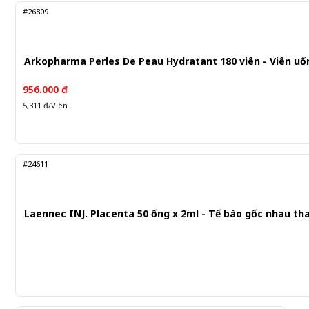
#26809
Arkopharma Perles De Peau Hydratant 180 viên - Viên uốn
956.000 đ
5,311 đ/Viên
#24611
Laennec INJ. Placenta 50 ống x 2ml - Tế bào gốc nhau tha