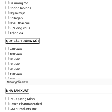
Da móng tóc
Chống lão hóa
Ngừa mụn
Collagen
Nhau thai cừu
Sữa ong chúa
Trắng da
QUY CÁCH ĐÓNG GÓI
240 viên
100 viên
30 viên
60 viên
90 viên
120 viên
180 viên
Mở rộng/Ẩn bớt
Mở rộng/Ẩn bớt
375 viên
365 viên
NHÀ SẢN XUẤT
250 viên
IMC Quang Minh
20 viên
Baxco Pharmaceutical
30 gói
GMP Products Inc