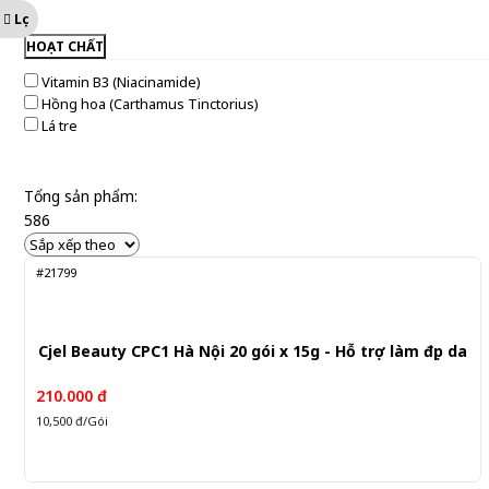
Lọc
Mega We care
HOẠT CHẤT
Vitamin B3 (Niacinamide)
Hồng hoa (Carthamus Tinctorius)
Lá tre
Tổng sản phẩm:
586
#21799
Cjel Beauty CPC1 Hà Nội 20 gói x 15g - Hỗ trợ làm đẹp da
210.000 đ
10,500 đ/Gói