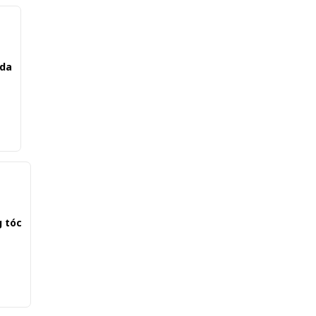
 da
g tóc