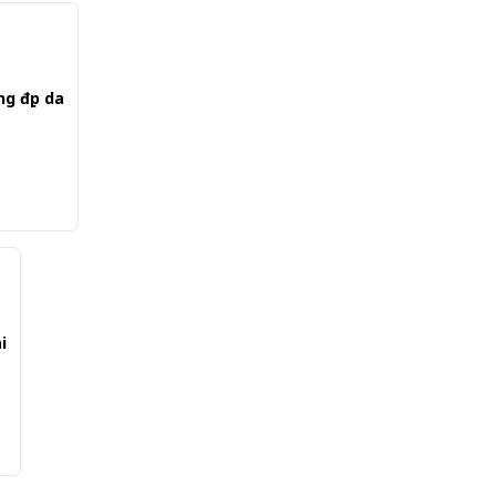
g đẹp da
i