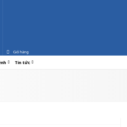
Giỏ hàng
ệnh
Tin tức