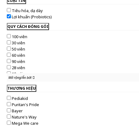
LOẠI TIN
Tiêu hóa, dạ dày
Lợi khuẩn (Probiotics)
QUY CÁCH ĐÓNG GÓI
100 viên
30 viên
50 viên
60 viên
90 viên
28 viên
10 gói
Mở rộng/Ẩn bớt
Mở rộng/Ẩn bớt
10ml
15ml
THƯƠNG HIỆU
150ml
Pediakid
20 viên
Puritan's Pride
20 gói
Bayer
30 gói
Nature's Way
60 gói
Mega We care
15 viên
20ml
16 gói