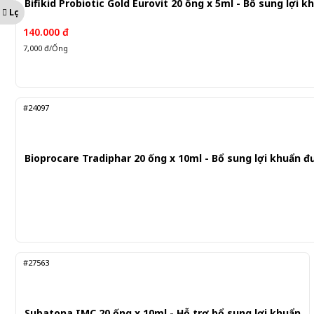
Bifikid Probiotic Gold Eurovit 20 ống x 5ml - Bổ sung lợi k
Lọc
140.000 đ
7,000 đ/Ống
#24097
Bioprocare Tradiphar 20 ống x 10ml - Bổ sung lợi khuẩn 
#27563
Subatona IMC 20 ống x 10ml - Hỗ trợ bổ sung lợi khuẩn