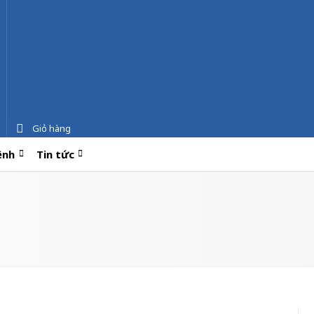
Giỏ hàng
ệnh
Tin tức