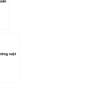
huẩn
đường ruột