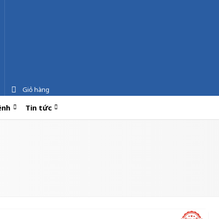
Giỏ hàng
ệnh
Tin tức