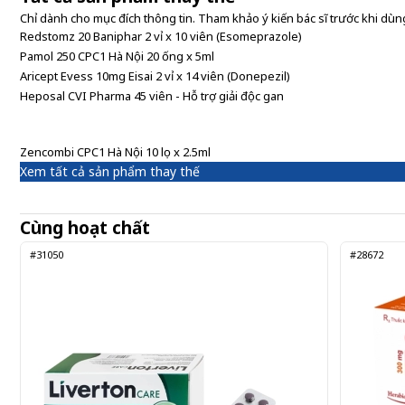
Chỉ dành cho mục đích thông tin. Tham khảo ý kiến bác sĩ trước khi dùng
Redstomz 20 Baniphar 2 vỉ x 10 viên (Esomeprazole)
Pamol 250 CPC1 Hà Nội 20 ống x 5ml
Aricept Evess 10mg Eisai 2 vỉ x 14 viên (Donepezil)
Heposal CVI Pharma 45 viên - Hỗ trợ giải độc gan
Zencombi CPC1 Hà Nội 10 lọ x 2.5ml
Xem tất cả sản phẩm thay thế
Cùng hoạt chất
#31050
#28672