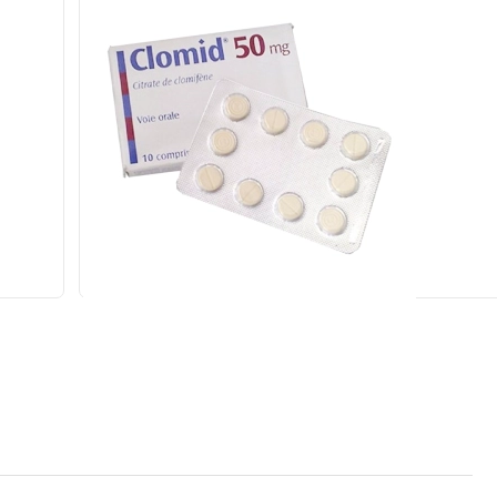
nxi,
Clomid 50mg Sanofi 1 vỉ x 10 viên (Clomiphene citr
Gửi đơn thuốc