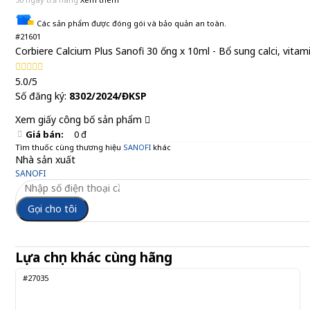
Các sản phẩm được đóng gói và bảo quản an toàn.
#21601
Corbiere Calcium Plus Sanofi 30 ống x 10ml - Bổ sung calci, vita
5.0/5
Số đăng ký:
8302/2024/ĐKSP
Xem giấy công bố sản phẩm
Giá bán:
0 đ
Tìm thuốc cùng thương hiệu
SANOFI
khác
Nhà sản xuất
SANOFI
Gọi cho tôi
Lựa chọn khác cùng hãng
#27035