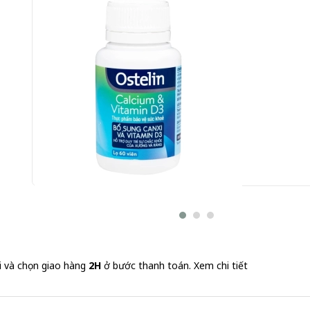
Ostelin Calcium Vitamin D3 Sanofi 60 viên - Bổ sung ca
Vitamin D3
230.000 đ
3,833 đ/Viên
i và chọn giao hàng
2H
ở bước thanh toán.
Xem chi tiết