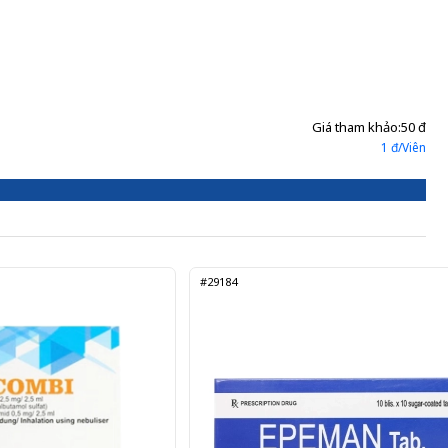
Giá tham khảo:
50 đ
1 đ/Viên
#29184