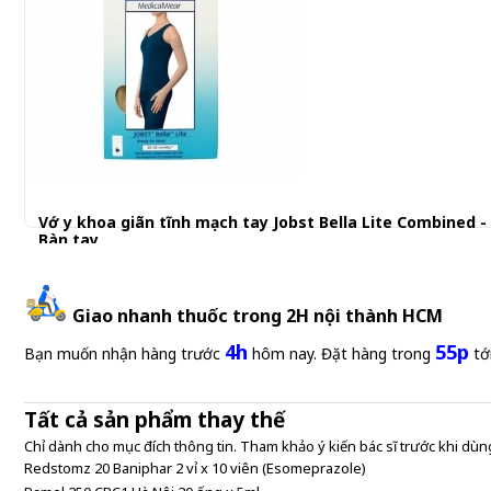
Vớ y khoa giãn tĩnh mạch tay Jobst Bella Lite Combined -
Bàn tay
1.280.000 đ
Giao nhanh thuốc trong 2H nội thành HCM
4h
55p
Bạn muốn nhận hàng trước
hôm nay. Đặt hàng trong
tớ
Tất cả sản phẩm thay thế
Chỉ dành cho mục đích thông tin. Tham khảo ý kiến bác sĩ trước khi dùng
Redstomz 20 Baniphar 2 vỉ x 10 viên (Esomeprazole)