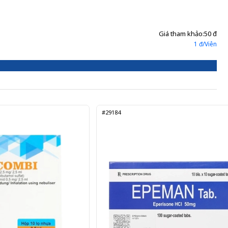
Giá tham khảo:
50 đ
1 đ/Viên
#29184