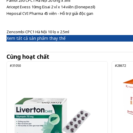
Pamol 250 CPC1 Hà Nội 20 ống x 5ml
Aricept Evess 10mg Eisai 2 vỉ x 14 viên (Donepezil)
Heposal CVI Pharma 45 viên - Hỗ trợ giải độc gan
Zencombi CPC1 Hà Nội 10 lọ x 2.5ml
Xem tất cả sản phẩm thay thế
Cùng hoạt chất
#31050
#28672