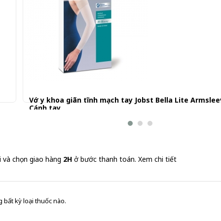
Vớ y khoa giãn tĩnh mạch tay Jobst Bella Lite Armslee
Cánh tay
570.000 đ
i và chọn giao hàng
2H
ở bước thanh toán.
Xem chi tiết
 bất kỳ loại thuốc nào.