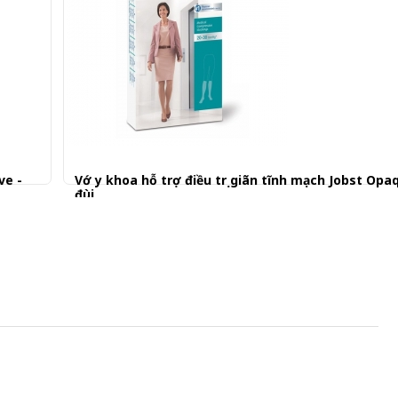
ve -
Vớ y khoa hỗ trợ điều trị giãn tĩnh mạch Jobst Opa
đùi
1.570.001 đ