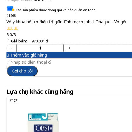
Các sản phẩm được đóng gói và bảo quản an toàn.
#1265
Vớ y khoa hỗ trợ điều trị giãn tĩnh mạch Jobst Opaque - Vớ gối
5.0/5
Giá bán:
970,001 đ
-
+
Thêm vào giỏ hàng
Gọi cho tôi
Lựa chọn khác cùng hãng
#1271