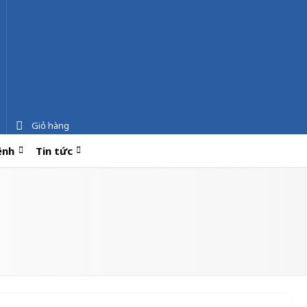
Giỏ hàng
ệnh
Tin tức