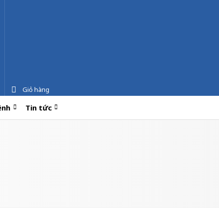
Giỏ hàng
ệnh
Tin tức