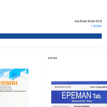
Giá tham khảo:
50 đ
1 đ/Viên
#29184