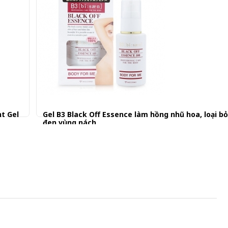
t Gel
Gel B3 Black Off Essence làm hồng nhũ hoa, loại b
đen vùng nách
795.001 đ