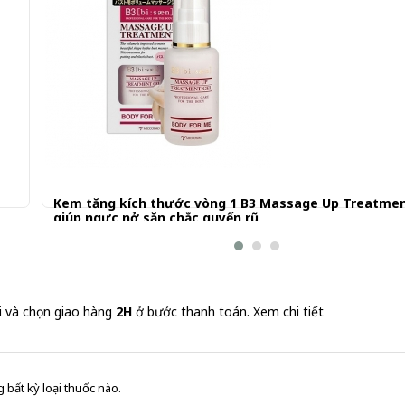
Kem tăng kích thước vòng 1 B3 Massage Up Treatmen
giúp ngực nở săn chắc quyến rũ
580.000 đ
i và chọn giao hàng
2H
ở bước thanh toán.
Xem chi tiết
 bất kỳ loại thuốc nào.