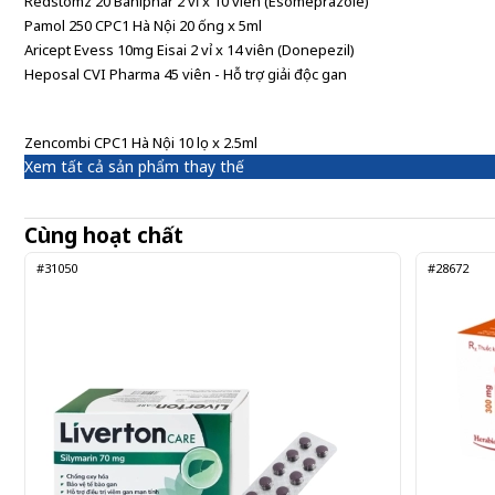
Redstomz 20 Baniphar 2 vỉ x 10 viên (Esomeprazole)
Pamol 250 CPC1 Hà Nội 20 ống x 5ml
Aricept Evess 10mg Eisai 2 vỉ x 14 viên (Donepezil)
Heposal CVI Pharma 45 viên - Hỗ trợ giải độc gan
Zencombi CPC1 Hà Nội 10 lọ x 2.5ml
Xem tất cả sản phẩm thay thế
Cùng hoạt chất
#31050
#28672