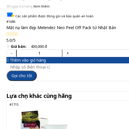
30 ngày trả hàng
Xem thêm
Các sản phẩm được đóng gói và bảo quản an toàn.
#1686
Mặt nạ làm đẹp Melendez Neo Peel Off Pack từ Nhật Bản
5.0/5
Giá bán:
430,000 đ
-
+
Thêm vào giỏ hàng
Gọi cho tôi
Lựa chọn khác cùng hãng
#1715