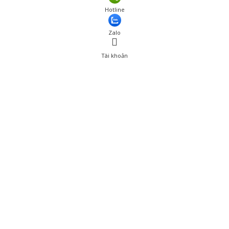
Giá: 360,000 đ
Hotline
Thêm vào giỏ hàng
Zalo
Tài khoản
0
Tài khoản