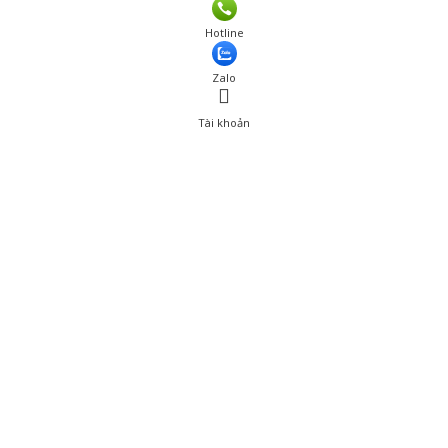
Giá: 340,200 đ
Hotline
Thêm vào giỏ hàng
Zalo
Tài khoản
0
Tài khoản