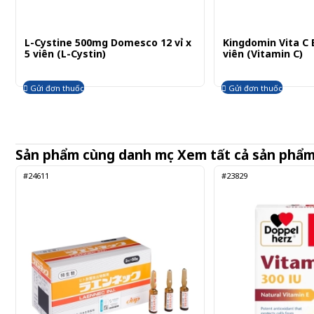
L-Cystine 500mg Domesco 12 vỉ x
Kingdomin Vita C B
5 viên (L-Cystin)
viên (Vitamin C)
Gửi đơn thuốc
Gửi đơn thuốc
Sản phẩm cùng danh mục
Xem tất cả sản phẩ
#24611
#23829