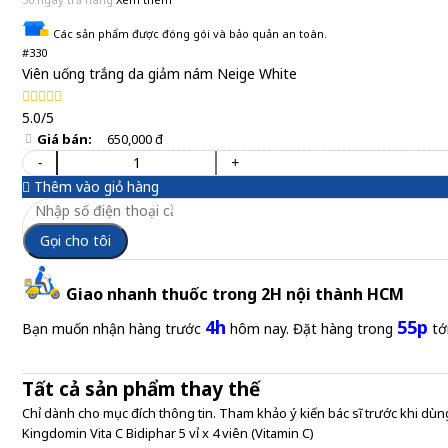
Các sản phẩm được đóng gói và bảo quản an toàn.
#330
Viên uống trắng da giảm nám Neige White
5.0/5
Giá bán:
650,000 đ
-
+
Thêm vào giỏ hàng
Gọi cho tôi
Giao nhanh thuốc trong 2H nội thành HCM
4h
55p
Bạn muốn nhận hàng trước
hôm nay. Đặt hàng trong
tớ
Tất cả sản phẩm thay thế
Chỉ dành cho mục đích thông tin. Tham khảo ý kiến bác sĩ trước khi dùng
Kingdomin Vita C Bidiphar 5 vỉ x 4 viên (Vitamin C)