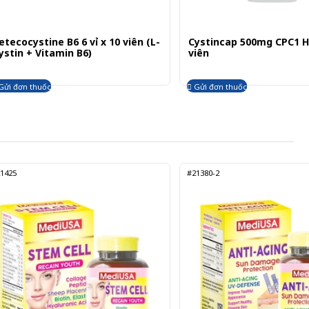
etecocystine B6 6 vỉ x 10 viên (L-
Cystincap 500mg CPC1 Hà 
ystin + Vitamin B6)
viên
Gửi đơn thuốc
Gửi đơn thuốc
1425
#21380-2