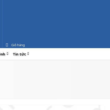
Giỏ hàng
ệnh
Tin tức