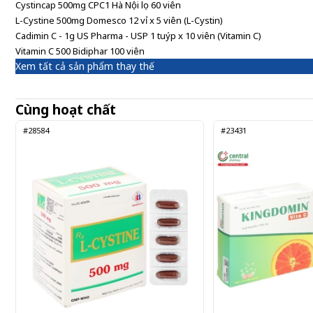
Cystincap 500mg CPC1 Hà Nội lọ 60 viên
L-Cystine 500mg Domesco 12 vỉ x 5 viên (L-Cystin)
Cadimin C - 1g US Pharma - USP 1 tuýp x 10 viên (Vitamin C)
Vitamin C 500 Bidiphar 100 viên
Xem tất cả sản phẩm thay thế
Cùng hoạt chất
#28584
#23431