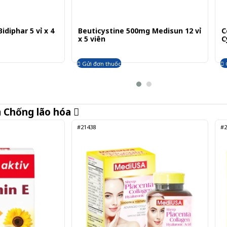
idiphar 5 vỉ x 4
Beuticystine 500mg Medisun 12 vỉ
C
x 5 viên
C
Gửi đơn thuốc
m
Chống lão hóa
#21438
#2