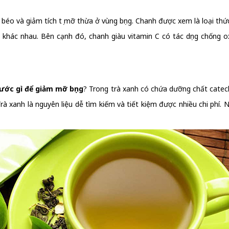
 béo và giảm tích tụ mỡ thừa ở vùng bụng. Chanh được xem là loại t
g khác nhau. Bên cạnh đó, chanh giàu vitamin C có tác dụng chống
ước gì để giảm mỡ bụng
? Trong trà xanh có chứa dưỡng chất catech
xanh là nguyên liệu dễ tìm kiếm và tiết kiệm được nhiều chi phí. Ngo