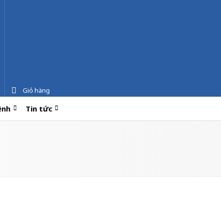
Giỏ hàng
ệnh
Tin tức