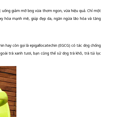
hức uống giảm mỡ bụng vừa thơm ngon, vừa hiệu quả. Chỉ một
 oxy hóa mạnh mẽ, giúp đẹp da, ngăn ngừa lão hóa và tăng
in hay còn gọi là epigallocatechin (EGCG) có tác dụng chống
ài trà xanh tươi, bạn cũng thể sử dụng trà khô, trà túi lọc