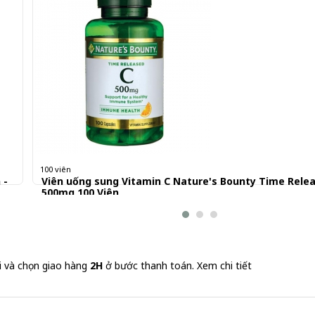
100 viên
 -
Viên uống sung Vitamin C Nature's Bounty Time Rele
500mg 100 Viên
290.000 đ
2,900 đ/Viên
i và chọn giao hàng
2H
ở bước thanh toán.
Xem chi tiết