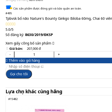
Các sản phẩm được đóng gói và bảo quản an toàn.
#495
Tpbvsk bổ não Nature's Bounty Ginkgo Biloba 60mg, Chai 60 viê
5.0/5
Số đăng ký:
8630/2019/ĐKSP
Xem giấy công bố sản phẩm
Giá bán:
207,000 đ
-
+
Thêm vào giỏ hàng
Gọi cho tôi
Lựa chọn khác cùng hãng
#15482