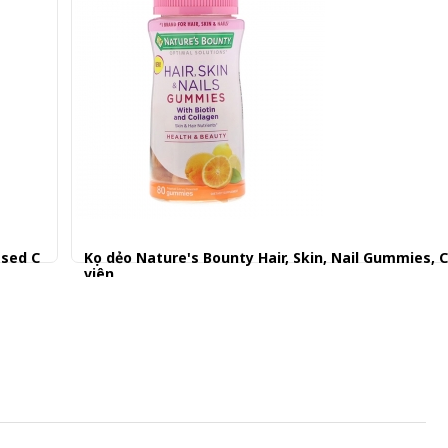
ased C
Kẹo dẻo Nature's Bounty Hair, Skin, Nail Gummies, C
viên
339.000 đ