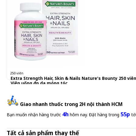
250 viên
Extra Strength Hair, Skin & Nails Nature's Bounty 250 viên
Viên uống đẹp da móng tóc
539.000 đ
2,156 đ/Viên
Giao nhanh thuốc trong 2H nội thành HCM
4h
55p
Bạn muốn nhận hàng trước
hôm nay. Đặt hàng trong
tớ
Tất cả sản phẩm thay thế