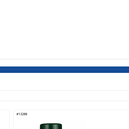
n
#13288