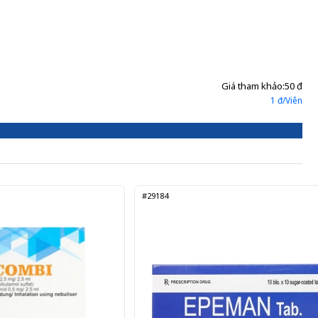
Giá tham khảo:
50 đ
1 đ/Viên
#29184