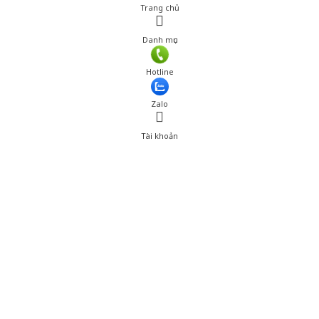
Trang chủ
Danh mục
Giá: 450,000 đ
Hotline
Thêm vào giỏ hàng
Zalo
Tài khoản
0
Tài khoản