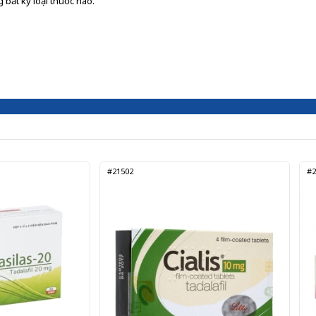
 bất kỳ loại thuốc nào.
#21502
#2