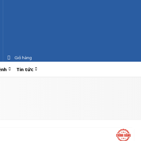
Giỏ hàng
ệnh
Tin tức