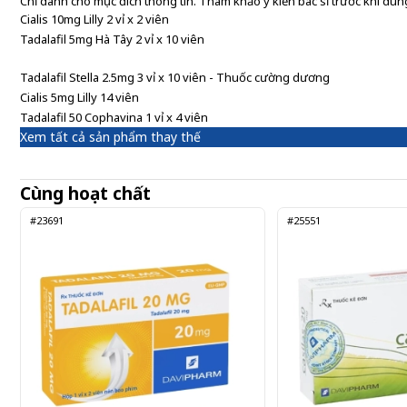
Chỉ dành cho mục đích thông tin. Tham khảo ý kiến bác sĩ trước khi dùng
Cialis 10mg Lilly 2 vỉ x 2 viên
Tadalafil 5mg Hà Tây 2 vỉ x 10 viên
Tadalafil Stella 2.5mg 3 vỉ x 10 viên - Thuốc cường dương
Cialis 5mg Lilly 14 viên
Tadalafil 50 Cophavina 1 vỉ x 4 viên
Xem tất cả sản phẩm thay thế
Cùng hoạt chất
#23691
#25551