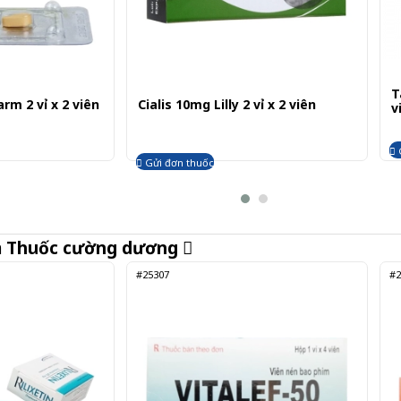
T
rm 2 vỉ x 2 viên
Cialis 10mg Lilly 2 vỉ x 2 viên
v
Gửi đơn thuốc
m
Thuốc cường dương
#25307
#2