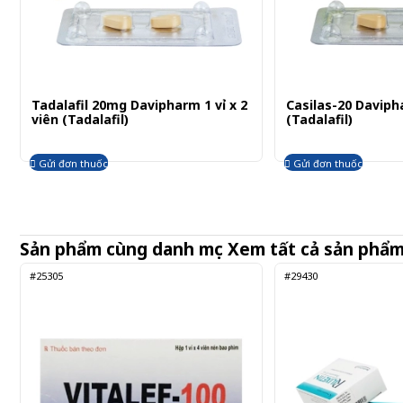
Tadalafil 20mg Davipharm 1 vỉ x 2
Casilas-20 Davipha
viên (Tadalafil)
(Tadalafil)
Gửi đơn thuốc
Gửi đơn thuốc
Sản phẩm cùng danh mục
Xem tất cả sản phẩ
#25305
#29430