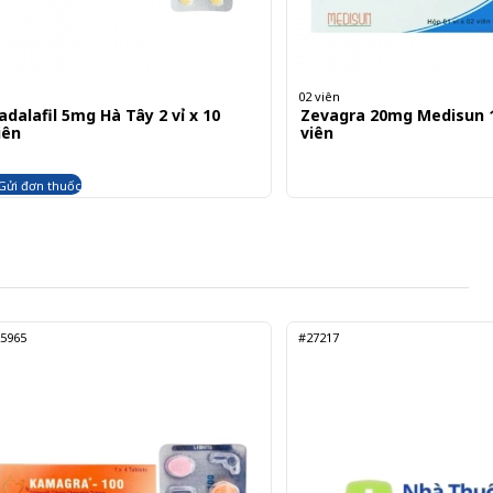
02 viên
adalafil 5mg Hà Tây 2 vỉ x 10
Zevagra 20mg Medisun 1 
iên
viên
Gửi đơn thuốc
5965
#27217