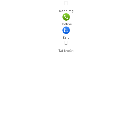
Danh mục
Giá: 69,000 đ
Hotline
Thêm vào giỏ hàng
Zalo
Tài khoản
0
Tài khoản