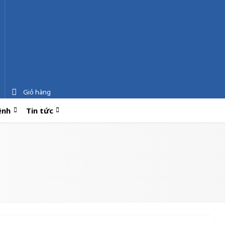
Giỏ hàng
ệnh
Tin tức