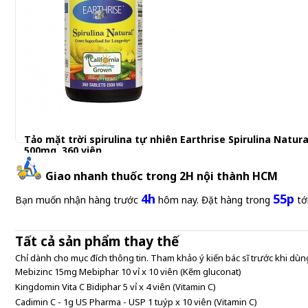
Tảo mặt trời spirulina tự nhiên Earthrise Spirulina Natura
500mg, 360 viên
650.000 đ
Giao nhanh thuốc trong 2H nội thành HCM
4h
55p
Bạn muốn nhận hàng trước
hôm nay. Đặt hàng trong
tớ
Tất cả sản phẩm thay thế
Chỉ dành cho mục đích thông tin. Tham khảo ý kiến bác sĩ trước khi dùng
Mebizinc 15mg Mebiphar 10 vỉ x 10 viên (Kẽm gluconat)
Kingdomin Vita C Bidiphar 5 vỉ x 4 viên (Vitamin C)
Cadimin C - 1g US Pharma - USP 1 tuýp x 10 viên (Vitamin C)