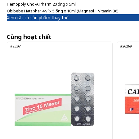
Hemopoly Cho-A Pharm 20 ống x 5ml
Obibebe Hataphar 4 vỉ x 5 ống x 10ml (Magnesi + Vitamin B6)
Xem tất cả sản phẩm thay thế
Cùng hoạt chất
#23361
#26269