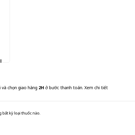
l
i và chọn giao hàng
2H
ở bước thanh toán.
Xem chi tiết
 bất kỳ loại thuốc nào.