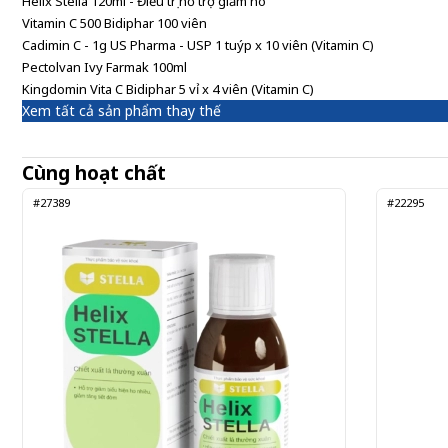
Helix Stella 120ml - Điều trị hỗ trợ giảm ho
Vitamin C 500 Bidiphar 100 viên
Cadimin C - 1g US Pharma - USP 1 tuýp x 10 viên (Vitamin C)
Pectolvan Ivy Farmak 100ml
Kingdomin Vita C Bidiphar 5 vỉ x 4 viên (Vitamin C)
Xem tất cả sản phẩm thay thế
Cùng hoạt chất
#27389
#22295