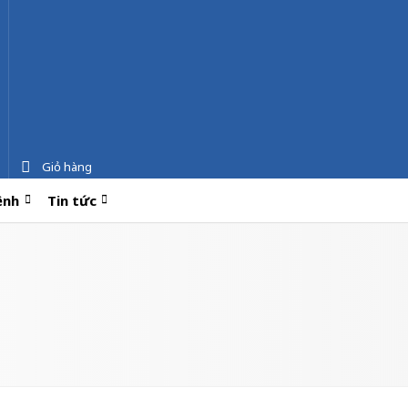
Giỏ hàng
ệnh
Tin tức