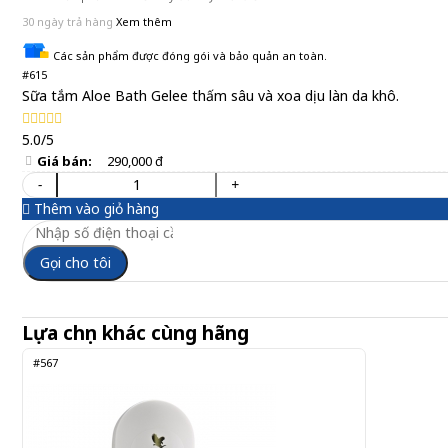
30 ngày trả hàng
Xem thêm
Các sản phẩm được đóng gói và bảo quản an toàn.
#615
Sữa tắm Aloe Bath Gelee thấm sâu và xoa dịu làn da khô.
5.0/5
Giá bán:
290,000 đ
-
+
Thêm vào giỏ hàng
Gọi cho tôi
Lựa chọn khác cùng hãng
#567