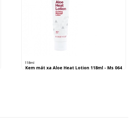
118ml
Kem mát xa Aloe Heat Lotion 118ml - Ms 064
385.000 đ