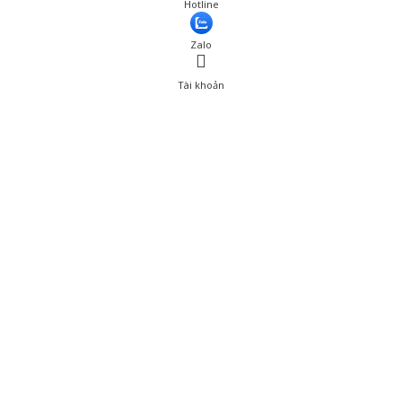
Giá: 675,000 đ
Hotline
Thêm vào giỏ hàng
Zalo
Tài khoản
0
Tài khoản