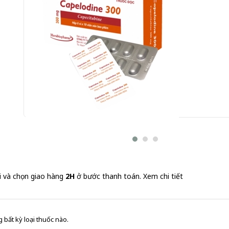
Capelodine 300 Herabiopharm 6 vỉ x 10 viên (Capecita
Gửi đơn thuốc
i và chọn giao hàng
2H
ở bước thanh toán.
Xem chi tiết
 bất kỳ loại thuốc nào.