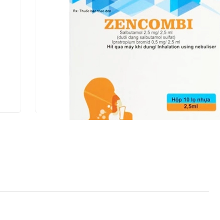
bine)
Zencombi CPC1 Hà Nội 10 lọ x 2.5ml