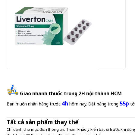
Liverton Care 70mg Stada 10 vỉ x 10 viên (Silymarin)
Giao nhanh thuốc trong 2H nội thành HCM
4h
55p
Gửi đơn thuốc
Bạn muốn nhận hàng trước
hôm nay. Đặt hàng trong
tớ
Tất cả sản phẩm thay thế
Chỉ dành cho mục đích thông tin. Tham khảo ý kiến bác sĩ trước khi dùng