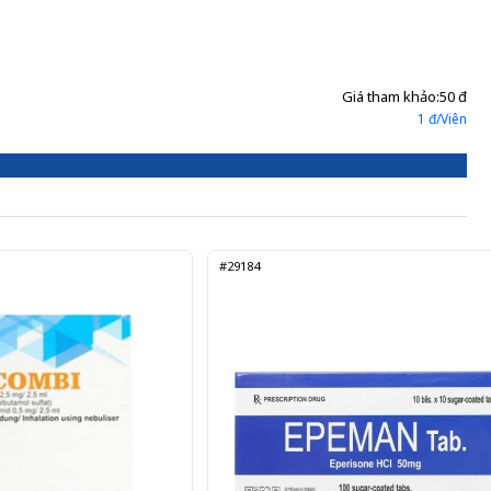
Gửi đơn thuốc
Giá tham khảo:
50 đ
1 đ/Viên
#29184