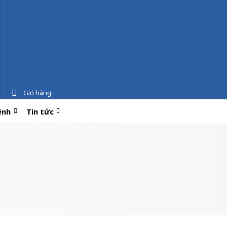
Giỏ hàng
ệnh
Tin tức