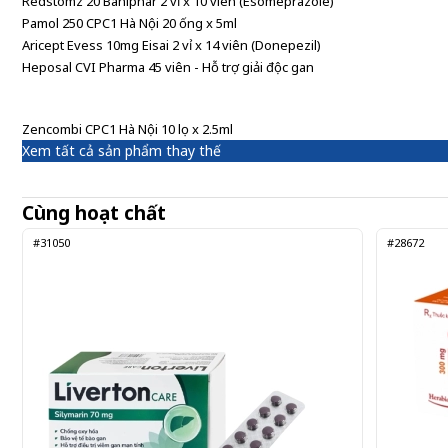
Redstomz 20 Baniphar 2 vỉ x 10 viên (Esomeprazole)
Pamol 250 CPC1 Hà Nội 20 ống x 5ml
Aricept Evess 10mg Eisai 2 vỉ x 14 viên (Donepezil)
Heposal CVI Pharma 45 viên - Hỗ trợ giải độc gan
Zencombi CPC1 Hà Nội 10 lọ x 2.5ml
Xem tất cả sản phẩm thay thế
Cùng hoạt chất
#31050
#28672