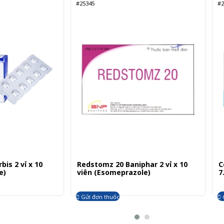
#25345
#2
is 2 vỉ x 10
Redstomz 20 Baniphar 2 vỉ x 10
C
e)
viên (Esomeprazole)
7
Gửi đơn thuốc