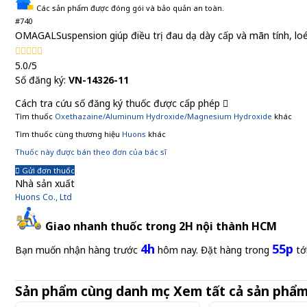
Các sản phẩm được đóng gói và bảo quản an toàn.
#740
OMAGALSuspension giúp điều trị đau dạ dày cấp và mãn tính, loé
5.0/5
Số đăng ký:
VN-14326-11
Cách tra cứu số đăng ký thuốc được cấp phép
Tìm thuốc
Oxethazaine/Aluminum Hydroxide/Magnesium Hydroxide
khác
Tìm thuốc cùng thương hiệu
Huons
khác
Thuốc này được bán theo đơn của bác sĩ
Gửi đơn thuốc
Nhà sản xuất
Huons Co., Ltd
Giao nhanh thuốc trong 2H nội thành HCM
4h
55p
Bạn muốn nhận hàng trước
hôm nay. Đặt hàng trong
tớ
Sản phẩm cùng danh mục
Xem tất cả sản phẩ