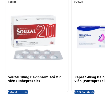
#25865
#24075
Souzal 20mg Davipharm 4 vỉ x 7
Reprat 40mg Delorb
viên (Rabeprazole)
viên (Pantoprazol
Gửi đơn thuốc
Gửi đơn thuốc