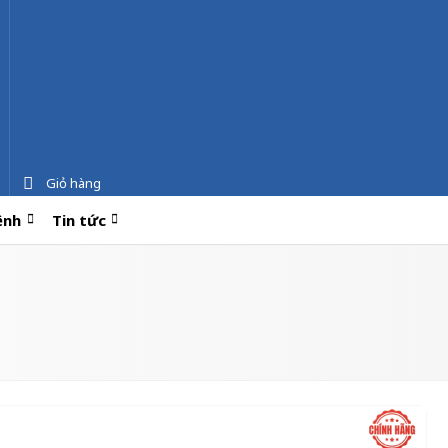
Giỏ hàng
ệnh
Tin tức