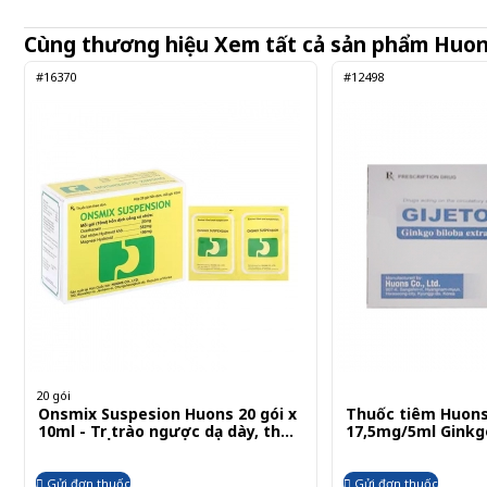
Cùng thương hiệu
Xem tất cả sản phẩm
Huo
#16370
#12498
20 gói
Onsmix Suspesion Huons 20 gói x
Thuốc tiêm Huons
10ml - Trị trào ngược dạ dày, thực
17,5mg/5ml Ginkgo
quản
x 5ml
Gửi đơn thuốc
Gửi đơn thuốc