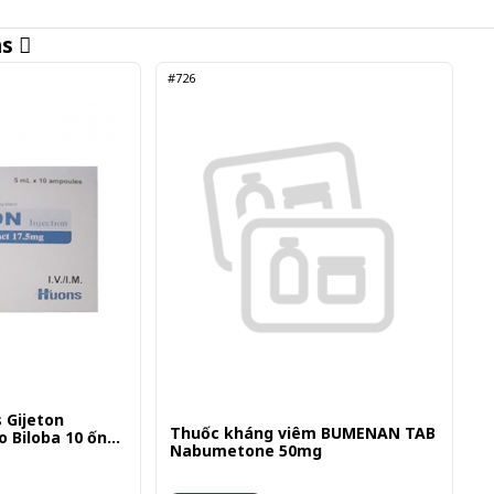
ns
#726
 Gijeton
Thuốc kháng viêm BUMENAN TAB
 Biloba 10 ống
Nabumetone 50mg