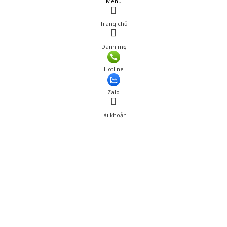
Menu
Trang chủ
Danh mục
Giá: 470,400 đ
Hotline
Thêm vào giỏ hàng
Zalo
Tài khoản