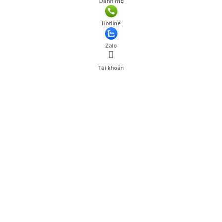
Danh mục
Giá: 105,000 đ
Hotline
Thêm vào giỏ hàng
Zalo
Tài khoản
0
Tài khoản