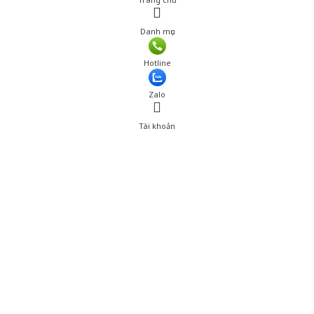
Danh mục
Giá: 116,000 đ
Hotline
Thêm vào giỏ hàng
Zalo
Tài khoản
0
Tài khoản