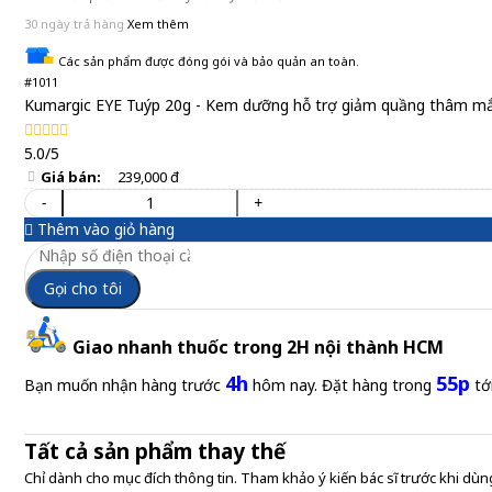
30 ngày trả hàng
Xem thêm
Các sản phẩm được đóng gói và bảo quản an toàn.
#1011
Kumargic EYE Tuýp 20g - Kem dưỡng hỗ trợ giảm quầng thâm m
5.0/5
Giá bán:
239,000 đ
-
+
Thêm vào giỏ hàng
Gọi cho tôi
Giao nhanh thuốc trong 2H nội thành HCM
4h
55p
Bạn muốn nhận hàng trước
hôm nay. Đặt hàng trong
tớ
Tất cả sản phẩm thay thế
Chỉ dành cho mục đích thông tin. Tham khảo ý kiến bác sĩ trước khi dùng