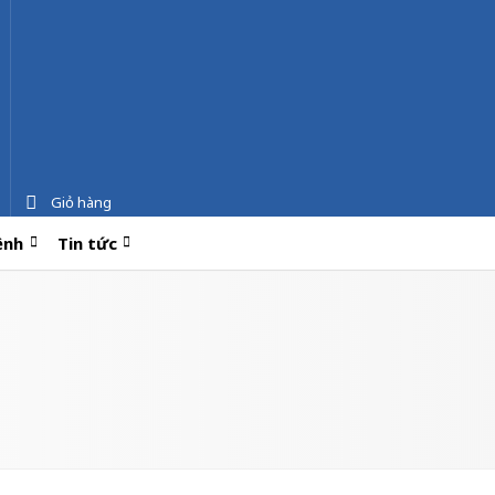
Giỏ hàng
ệnh
Tin tức