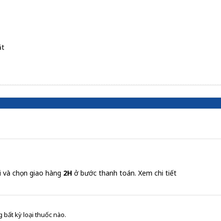
ắt
i và chọn giao hàng
2H
ở bước thanh toán.
Xem chi tiết
 bất kỳ loại thuốc nào.