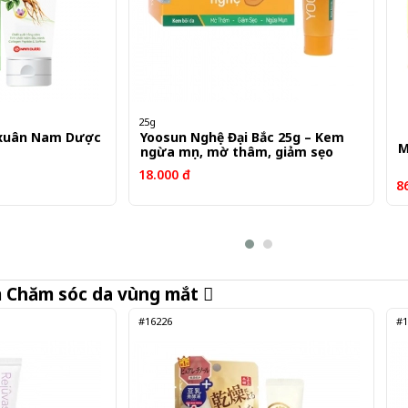
25g
 xuân Nam Dược
Yoosun Nghệ Đại Bắc 25g – Kem
M
ngừa mụn, mờ thâm, giảm sẹo
18.000 đ
8
m
Chăm sóc da vùng mắt
#16226
#1