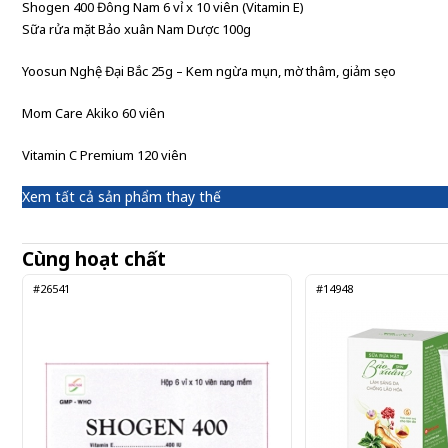
Shogen 400 Đông Nam 6 vỉ x 10 viên (Vitamin E)
Sữa rửa mặt Bảo xuân Nam Dược 100g
Yoosun Nghệ Đại Bắc 25g – Kem ngừa mụn, mờ thâm, giảm sẹo
Mom Care Akiko 60 viên
Vitamin C Premium 120 viên
Xem tất cả sản phẩm thay thế
Cùng hoạt chất
#26541
#14948