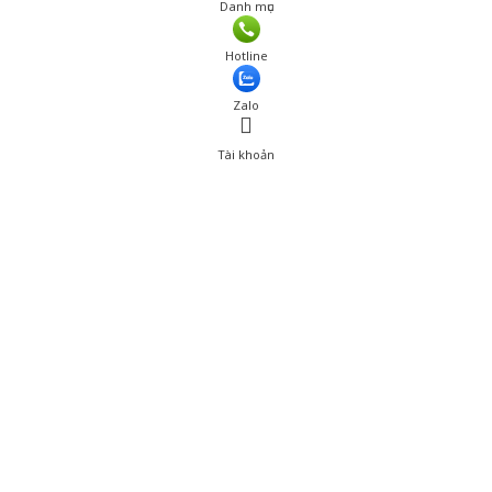
Danh mục
Giá: 50,001 đ
Hotline
Thêm vào giỏ hàng
Zalo
Tài khoản
0
Tài khoản