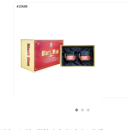
#20688
Viên Uống Black Man Phương Đông Pharma 2 lọ x 30 v