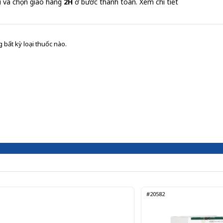
i và chọn giao hàng
2H
ở bước thanh toán.
Xem chi tiết
 bất kỳ loại thuốc nào.
#20582