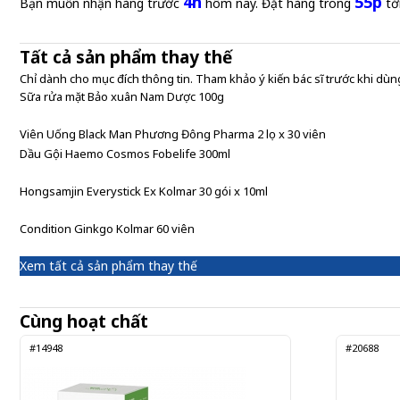
4h
55p
Bạn muốn nhận hàng trước
hôm nay. Đặt hàng trong
tớ
Tất cả sản phẩm thay thế
Chỉ dành cho mục đích thông tin. Tham khảo ý kiến bác sĩ trước khi dùng
Sữa rửa mặt Bảo xuân Nam Dược 100g
Viên Uống Black Man Phương Đông Pharma 2 lọ x 30 viên
Dầu Gội Haemo Cosmos Fobelife 300ml
Hongsamjin Everystick Ex Kolmar 30 gói x 10ml
Condition Ginkgo Kolmar 60 viên
Xem tất cả sản phẩm thay thế
Cùng hoạt chất
#14948
#20688