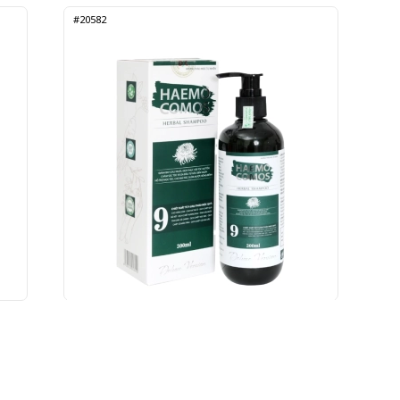
#20582
iên
Dầu Gội Haemo Cosmos Fobelife 300ml
155.000 đ