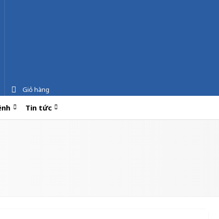
Giỏ hàng
ệnh
Tin tức