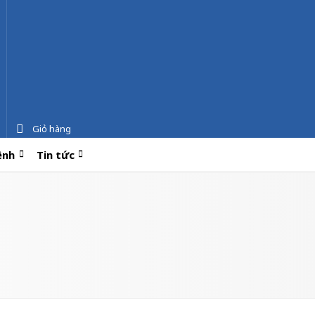
Giỏ hàng
ệnh
Tin tức