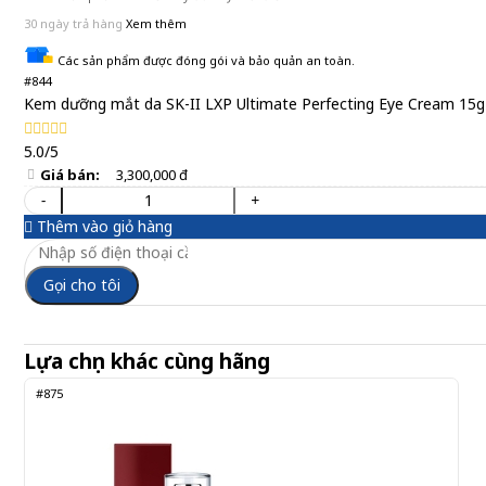
30 ngày trả hàng
Xem thêm
Các sản phẩm được đóng gói và bảo quản an toàn.
#844
Kem dưỡng mắt da SK-II LXP Ultimate Perfecting Eye Cream 15g
5.0/5
Giá bán:
3,300,000 đ
-
+
Thêm vào giỏ hàng
Gọi cho tôi
Lựa chọn khác cùng hãng
#875