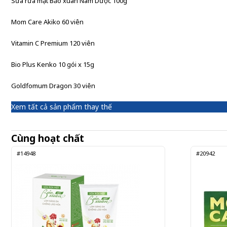
Sữa rửa mặt Bảo xuân Nam Dược 100g
Mom Care Akiko 60 viên
Vitamin C Premium 120 viên
Bio Plus Kenko 10 gói x 15g
Goldfomum Dragon 30 viên
Xem tất cả sản phẩm thay thế
Cùng hoạt chất
#14948
#20942