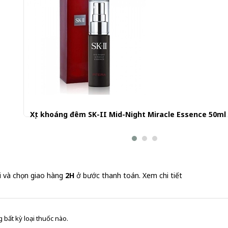
Xịt khoáng đêm SK-II Mid-Night Miracle Essence 50ml
1.400.000 đ
i và chọn giao hàng
2H
ở bước thanh toán.
Xem chi tiết
 bất kỳ loại thuốc nào.