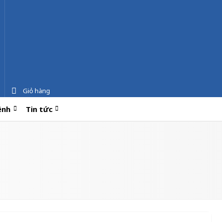
Giỏ hàng
ệnh
Tin tức