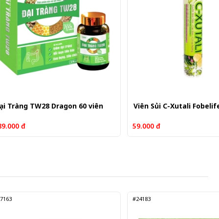
ại Tràng TW28 Dragon 60 viên
Viên Sủi C-Xutali Fobelif
89.000 đ
59.000 đ
7163
#24183