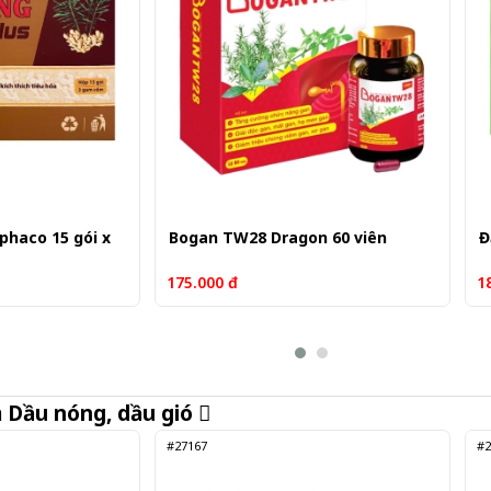
phaco 15 gói x
Bogan TW28 Dragon 60 viên
Đ
175.000 đ
1
m
Dầu nóng, dầu gió
#27167
#2