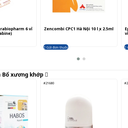
rabiopharm 6 vỉ
Zencombi CPC1 Hà Nội 10 lọ x 2.5ml
E
abine)
v
h
Gửi đơn thuốc
m
Bổ xương khớp
#21680
#2