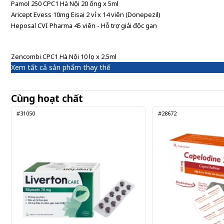
Pamol 250 CPC1 Hà Nội 20 ống x 5ml
Aricept Evess 10mg Eisai 2 vỉ x 14 viên (Donepezil)
Heposal CVI Pharma 45 viên - Hỗ trợ giải độc gan
Zencombi CPC1 Hà Nội 10 lọ x 2.5ml
Xem tất cả sản phẩm thay thế
Cùng hoạt chất
#31050
#28672