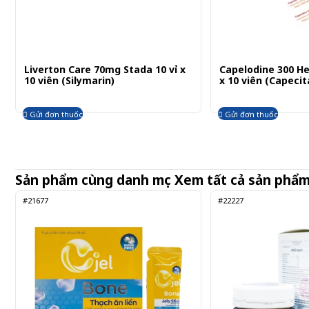
Liverton Care 70mg Stada 10 vỉ x
Capelodine 300 He
10 viên (Silymarin)
x 10 viên (Capecit
Gửi đơn thuốc
Gửi đơn thuốc
Sản phẩm cùng danh mục
Xem tất cả sản phẩ
#21677
#22227