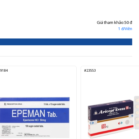
Giá tham khảo:
50 đ
1 đ/Viên
9184
#23553