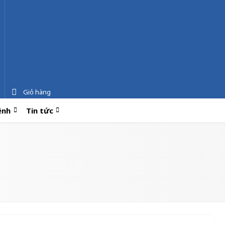
Giỏ hàng
ệnh
Tin tức