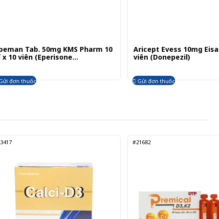
peman Tab. 50mg KMS Pharm 10
Aricept Evess 10mg Eisai 
ỉ x 10 viên (Eperisone
viên (Donepezil)
ydrochloride)
Gửi đơn thuốc
Gửi đơn thuốc
3417
#21682