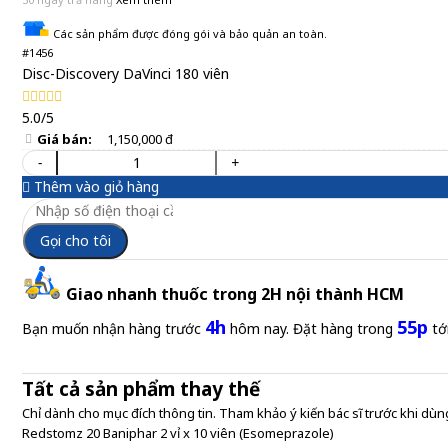
Các sản phẩm được đóng gói và bảo quản an toàn.
#1456
Disc-Discovery DaVinci 180 viên
5.0/5
Giá bán:
1,150,000 đ
-
+
Thêm vào giỏ hàng
Gọi cho tôi
Giao nhanh thuốc trong 2H nội thành HCM
4h
55p
Bạn muốn nhận hàng trước
hôm nay. Đặt hàng trong
tớ
Tất cả sản phẩm thay thế
Chỉ dành cho mục đích thông tin. Tham khảo ý kiến bác sĩ trước khi dùng
Redstomz 20 Baniphar 2 vỉ x 10 viên (Esomeprazole)