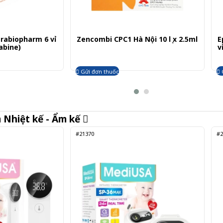
rabiopharm 6 vỉ
Zencombi CPC1 Hà Nội 10 lọ x 2.5ml
E
abine)
v
h
Gửi đơn thuốc
m
Nhiệt kế - Ẩm kế
#21370
#2