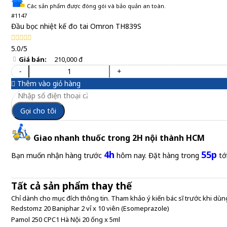
Các sản phẩm được đóng gói và bảo quản an toàn.
#1147
Đầu bọc nhiệt kế đo tai Omron TH839S
5.0/5
Giá bán:
210,000 đ
-
+
Thêm vào giỏ hàng
Gọi cho tôi
Giao nhanh thuốc trong 2H nội thành HCM
4h
55p
Bạn muốn nhận hàng trước
hôm nay. Đặt hàng trong
tớ
Tất cả sản phẩm thay thế
Chỉ dành cho mục đích thông tin. Tham khảo ý kiến bác sĩ trước khi dùng
Redstomz 20 Baniphar 2 vỉ x 10 viên (Esomeprazole)
Pamol 250 CPC1 Hà Nội 20 ống x 5ml