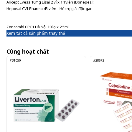
Aricept Evess 10mg Eisai 2 vỉ x 14 viên (Donepezil)
Heposal CVI Pharma 45 viên - Hỗ trợ giải độc gan
Zencombi CPC1 Hà Nội 10 lọ x 2.5ml
Xem tất cả sản phẩm thay thế
Cùng hoạt chất
#31050
#28672