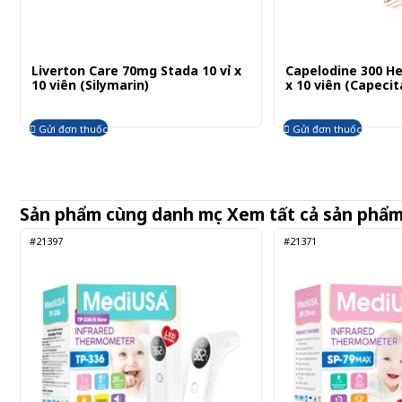
Liverton Care 70mg Stada 10 vỉ x
Capelodine 300 He
10 viên (Silymarin)
x 10 viên (Capecit
Gửi đơn thuốc
Gửi đơn thuốc
Sản phẩm cùng danh mục
Xem tất cả sản phẩ
#21397
#21371