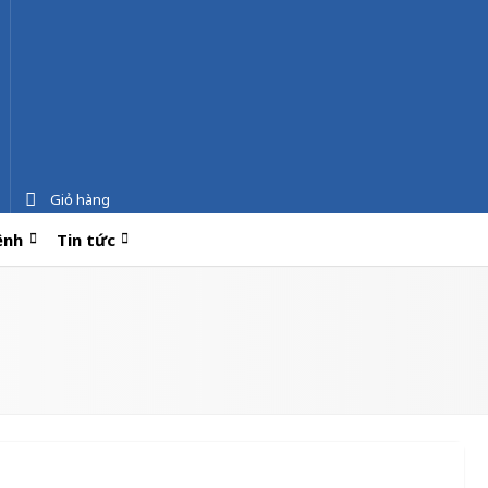
Giỏ hàng
ệnh
Tin tức