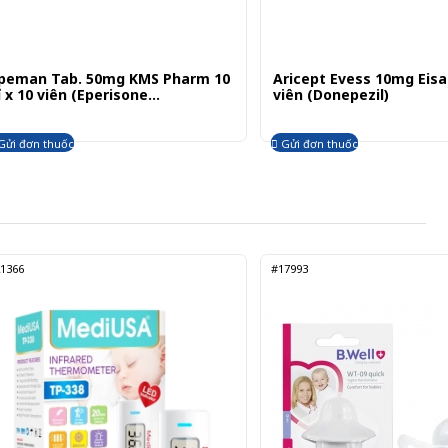
peman Tab. 50mg KMS Pharm 10
Aricept Evess 10mg Eisai 
ỉ x 10 viên (Eperisone
viên (Donepezil)
ydrochloride)
Gửi đơn thuốc
Gửi đơn thuốc
1366
#17993