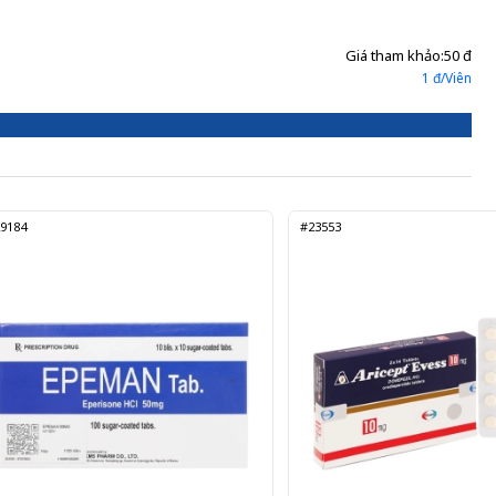
Giá tham khảo:
50 đ
1 đ/Viên
9184
#23553