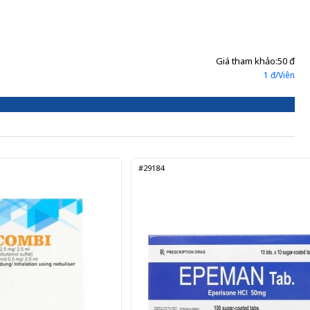
Gửi đơn thuốc
Giá tham khảo:
50 đ
1 đ/Viên
#29184