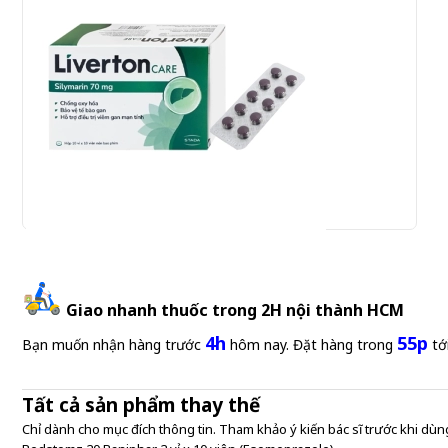
Liverton Care 70mg Stada 10 vỉ x 10 viên (Silymarin)
Giao nhanh thuốc trong 2H nội thành HCM
4h
55p
Gửi đơn thuốc
Bạn muốn nhận hàng trước
hôm nay. Đặt hàng trong
tớ
Tất cả sản phẩm thay thế
Chỉ dành cho mục đích thông tin. Tham khảo ý kiến bác sĩ trước khi dùng