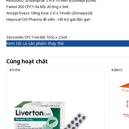
Redstomz 20 Baniphar 2 vỉ x 10 viên (Esomeprazole)
Pamol 250 CPC1 Hà Nội 20 ống x 5ml
Aricept Evess 10mg Eisai 2 vỉ x 14 viên (Donepezil)
Heposal CVI Pharma 45 viên - Hỗ trợ giải độc gan
Zencombi CPC1 Hà Nội 10 lọ x 2.5ml
Xem tất cả sản phẩm thay thế
Cùng hoạt chất
#31050
#28672