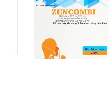
bine)
Zencombi CPC1 Hà Nội 10 lọ x 2.5ml