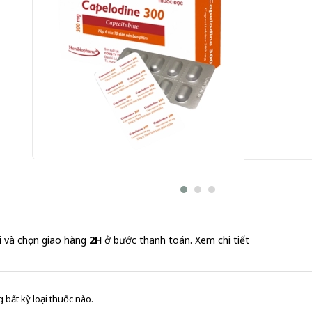
Capelodine 300 Herabiopharm 6 vỉ x 10 viên (Capecita
Gửi đơn thuốc
i và chọn giao hàng
2H
ở bước thanh toán.
Xem chi tiết
 bất kỳ loại thuốc nào.