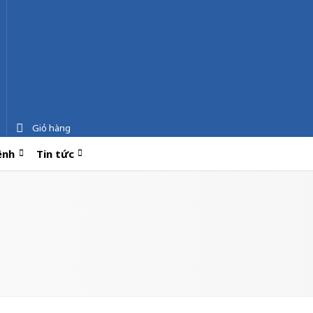
Giỏ hàng
ệnh
Tin tức