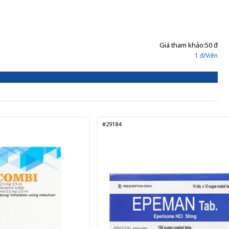
Gửi đơn thuốc
Giá tham khảo:
50 đ
1 đ/Viên
#29184