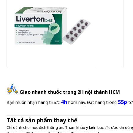
Liverton Care 70mg Stada 10 vỉ x 10 viên (Silymarin)
Giao nhanh thuốc trong 2H nội thành HCM
4h
55p
Gửi đơn thuốc
Bạn muốn nhận hàng trước
hôm nay. Đặt hàng trong
tớ
Tất cả sản phẩm thay thế
Chỉ dành cho mục đích thông tin. Tham khảo ý kiến bác sĩ trước khi dùng