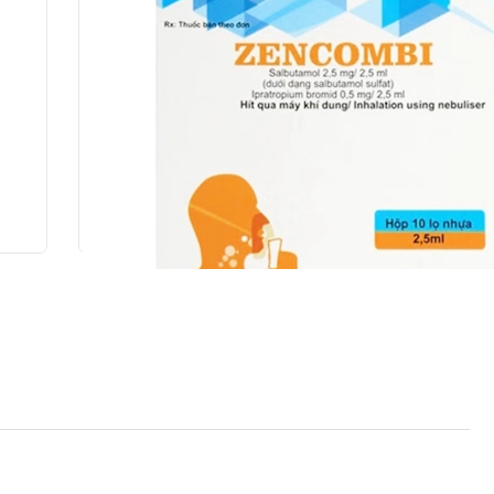
bine)
Zencombi CPC1 Hà Nội 10 lọ x 2.5ml