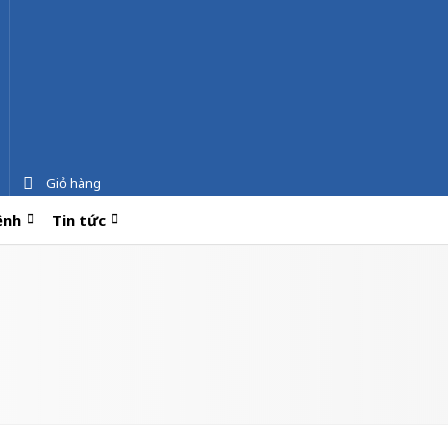
Giỏ hàng
ệnh
Tin tức