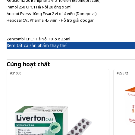
Redstomz 20 Baniphar 2 vỉ x 10 viên (Esomeprazole)
Pamol 250 CPC1 Hà Nội 20 ống x 5ml
Aricept Evess 10mg Eisai 2 vỉ x 14 viên (Donepezil)
Heposal CVI Pharma 45 viên - Hỗ trợ giải độc gan
Zencombi CPC1 Hà Nội 10 lọ x 2.5ml
Xem tất cả sản phẩm thay thế
Cùng hoạt chất
#31050
#28672