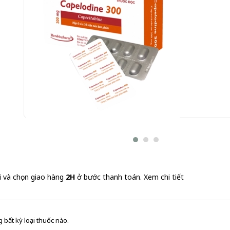
Capelodine 300 Herabiopharm 6 vỉ x 10 viên (Capecita
Gửi đơn thuốc
i và chọn giao hàng
2H
ở bước thanh toán.
Xem chi tiết
 bất kỳ loại thuốc nào.