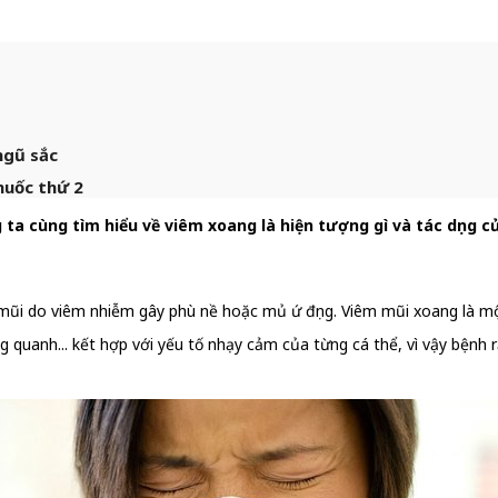
ngũ sắc
huốc thứ 2
 ta cùng tìm hiểu về viêm xoang là hiện tượng gì và tác dụng c
 mũi do viêm nhiễm gây phù nề hoặc mủ ứ đọng. Viêm mũi xoang là mộ
uanh... kết hợp với yếu tố nhạy cảm của từng cá thể, vì vậy bệnh rất 