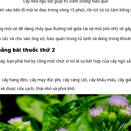
Cây hoa ngũ sắc giúp trị viêm xoang hiệu quả
 vào bên lỗ mũi bị đau trong vòng 15 phút, rồi rút từ từ tăm bông
 mũi sẽ dễ dàng chảy qua đường nối giữa tai và mũi (vòi nhĩ) sẽ gây 
ũ sắc và cho vào ống xịt, bảo quản trong tủ lạnh và dùng trong khoả
 bằng
bài thuốc thứ 2
này, bạn phải hơi kỳ công một chút vì nó là sự kết hợp của cây ngũ sắ
à, cây hang đẻo, cây mạy đúc phi, cây càng cật, cây khẩu mẩu, cây già
 về được rửa sạch, thái nhỏ và phơi khô.