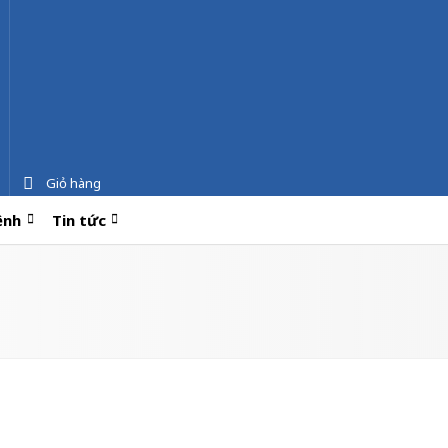
Giỏ hàng
ệnh
Tin tức