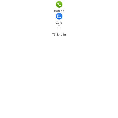
Giá: 145,001 đ
Hotline
Thêm vào giỏ hàng
Zalo
Tài khoản
0
Tài khoản