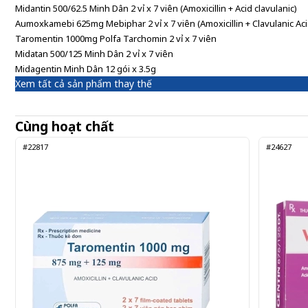
Midantin 500/62.5 Minh Dân 2 vỉ x 7 viên (Amoxicillin + Acid clavulanic)
Aumoxkamebi 625mg Mebiphar 2 vỉ x 7 viên (Amoxicillin + Clavulanic Aci
Taromentin 1000mg Polfa Tarchomin 2 vỉ x 7 viên
Midatan 500/125 Minh Dân 2 vỉ x 7 viên
Midagentin Minh Dân 12 gói x 3.5g
Xem tất cả sản phẩm thay thế
Cùng hoạt chất
#22817
#24627