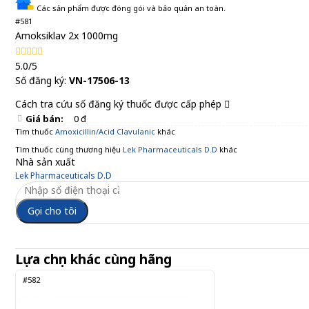
Các sản phẩm được đóng gói và bảo quản an toàn.
#581
Amoksiklav 2x 1000mg
5.0/5
Số đăng ký:
VN-17506-13
Cách tra cứu số đăng ký thuốc được cấp phép
Giá bán:
0 đ
Tìm thuốc
Amoxicillin/Acid Clavulanic
khác
Tìm thuốc cùng thương hiệu
Lek Pharmaceuticals D.D
khác
Nhà sản xuất
Lek Pharmaceuticals D.D
Gọi cho tôi
Lựa chọn khác cùng hãng
#582