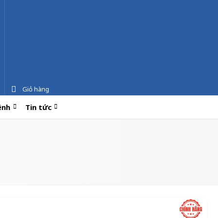
Giỏ hàng
ệnh
Tin tức