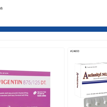
d)
#24693