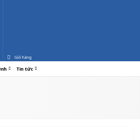
Giỏ hàng
ệnh
Tin tức