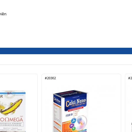
viên
#20302
#2