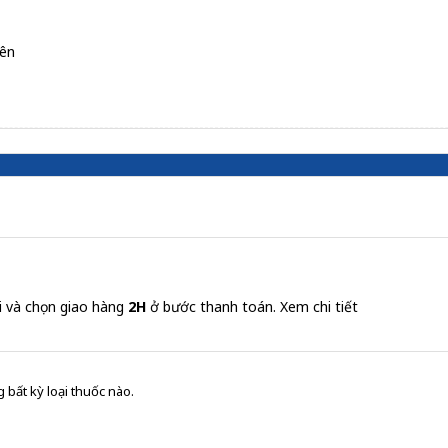
iên
i và chọn giao hàng
2H
ở bước thanh toán.
Xem chi tiết
 bất kỳ loại thuốc nào.