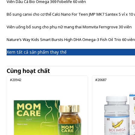
Viên Dầu Cá Bio Omega 369 Fobelife 60 viên
Bổ sung canxi cho cơ thể Calci Nano For Teen JMP MK7 Santex 5 vỉ x 10 
Viên uống bổ sung cho phụ nữ mang thai Momvita Ferngrove 30 viên
Nature’s Way Kids Smart Bursts High DHA Omega-3 Fish Oil Trio 60 viên
Xem tất cả sản phẩm thay thế
Cùng hoạt chất
#20942
#20687