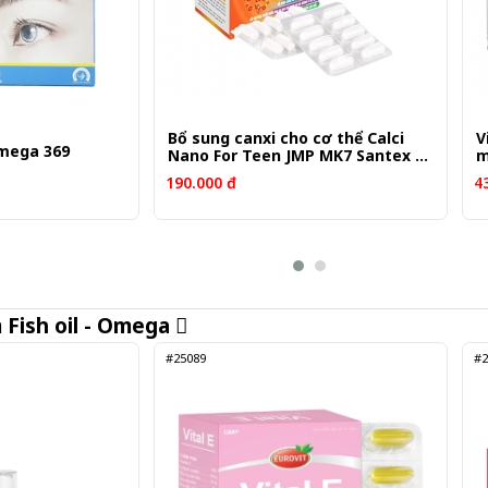
Bổ sung canxi cho cơ thể Calci
V
Omega 369
Nano For Teen JMP MK7 Santex 5
m
vỉ x 10 viên
v
190.000 đ
4
m
Fish oil - Omega
#25089
#2