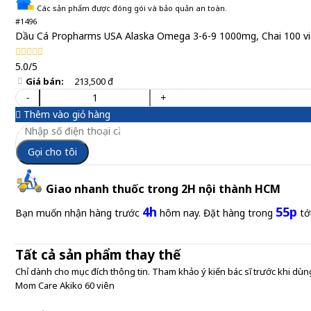
Các sản phẩm được đóng gói và bảo quản an toàn.
#1496
Dầu Cá Propharms USA Alaska Omega 3-6-9 1000mg, Chai 100 v
5.0/5
Giá bán:
213,500 đ
-
+
Thêm vào giỏ hàng
Gọi cho tôi
Giao nhanh thuốc trong 2H nội thành HCM
4h
55p
Bạn muốn nhận hàng trước
hôm nay. Đặt hàng trong
tớ
Tất cả sản phẩm thay thế
Chỉ dành cho mục đích thông tin. Tham khảo ý kiến bác sĩ trước khi dùng
Mom Care Akiko 60 viên