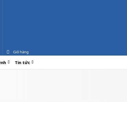
Giỏ hàng
ệnh
Tin tức